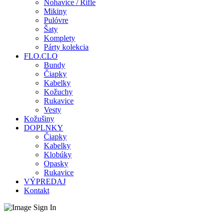
Nohavice / Rifle
Mikiny
Pulóvre
Šaty
Komplety
Párty kolekcia
FLO.CLO
Bundy
Čiapky
Kabelky
Kožuchy
Rukavice
Vesty
Kožušiny
DOPLNKY
Čiapky
Kabelky
Klobúky
Opasky
Rukavice
VÝPREDAJ
Kontakt