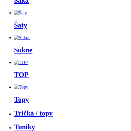
Saká
Šaty
Sukne
TOP
Topy
Tričká / topy
Tuniky