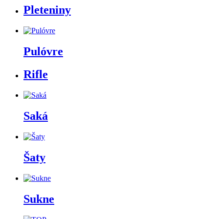
Pleteniny
Pulóvre
Rifle
Saká
Šaty
Sukne