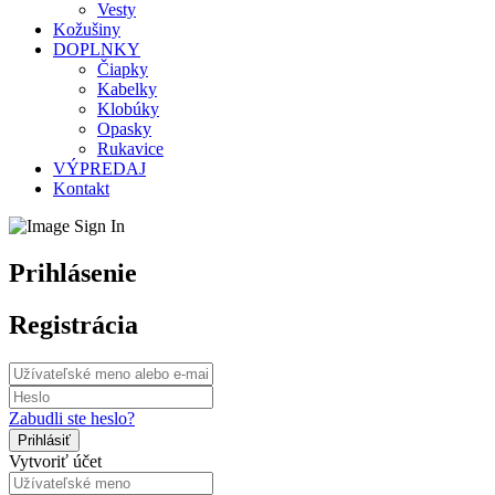
Vesty
Kožušiny
DOPLNKY
Čiapky
Kabelky
Klobúky
Opasky
Rukavice
VÝPREDAJ
Kontakt
Prihlásenie
Registrácia
Zabudli ste heslo?
Vytvoriť účet