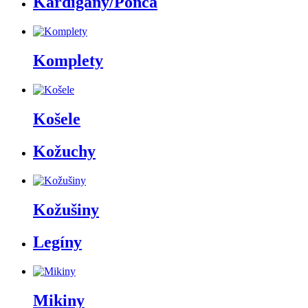
Kardigány/Pončá
Komplety
Košele
Kožuchy
Kožušiny
Legíny
Mikiny