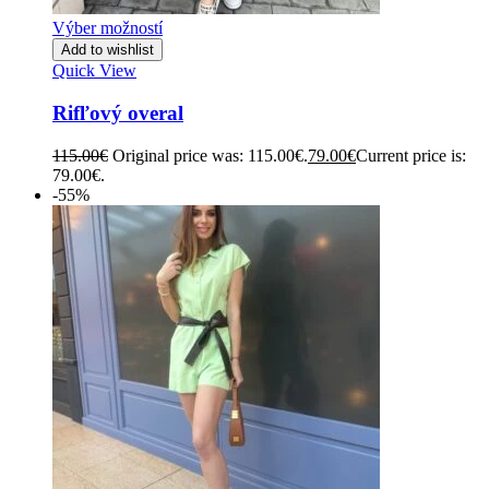
Výber možností
Add to wishlist
Quick View
Rifľový overal
115.00
€
Original price was: 115.00€.
79.00
€
Current price is:
79.00€.
-55%