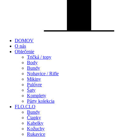
DOMOV
O nás
Oblečenie
Tričká / topy
Body
Bundy
Nohavice / Rifle
Mikiny
Pulóvre
Šaty
Komplety
Párty kolekcia
FLO.CLO
Bundy
Čiapky
Kabelky
Kožuchy
Rukavice