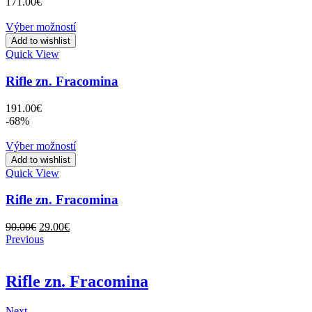
171.00
€
Výber možností
Add to wishlist
Quick View
Rifle zn. Fracomina
191.00
€
-68%
Výber možností
Add to wishlist
Quick View
Rifle zn. Fracomina
Original
Current
90.00
€
29.00
€
price
price
Previous
was:
is:
90.00€.
29.00€.
Rifle zn. Fracomina
Next