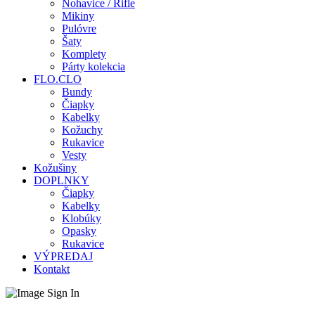
Nohavice / Rifle
Mikiny
Pulóvre
Šaty
Komplety
Párty kolekcia
FLO.CLO
Bundy
Čiapky
Kabelky
Kožuchy
Rukavice
Vesty
Kožušiny
DOPLNKY
Čiapky
Kabelky
Klobúky
Opasky
Rukavice
VÝPREDAJ
Kontakt