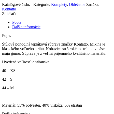
Katalógové číslo:
-
Kategórie:
Komplety
,
Oblečenie
Značka:
Kontatto
Zdieľať:
Popis
Ďalšie informácie
Popis
Štýlová pohodlná tepláková súprava značky Kontatto. Mikina je
klasického voľného strihu. Nohavice sú širokého strihu a v páse
majú gumu. Súprava je z veľmi príjemného kvalitného materiálu.
Uvedená veľkosť je talianska.
40 – XS
42 – S
44 – M
Materiál: 55% polyester, 40% viskóza, 5% elastan
Ďalšie informácie