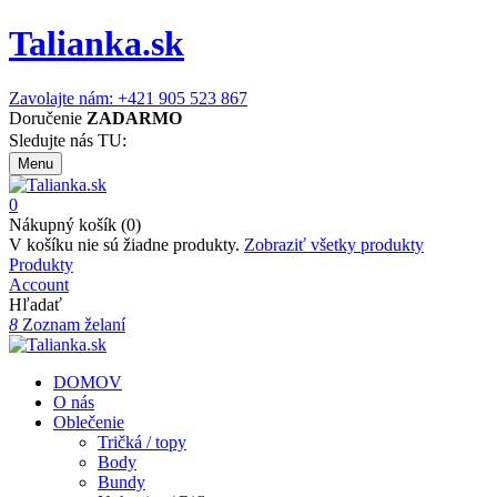
Talianka.sk
Zavolajte nám: +421 905 523 867
Doručenie
ZADARMO
Sledujte nás TU:
Menu
0
Nákupný košík (0)
V košíku nie sú žiadne produkty.
Zobraziť všetky produkty
Produkty
Account
Hľadať
8
Zoznam želaní
DOMOV
O nás
Oblečenie
Tričká / topy
Body
Bundy