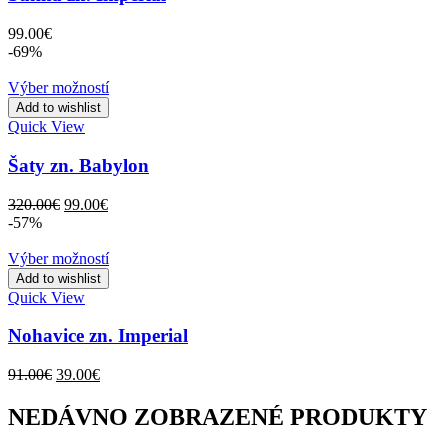
99.00
€
-69%
Výber možností
Add to wishlist
Quick View
Šaty zn. Babylon
Original
Current
320.00
€
99.00
€
price
price
-57%
was:
is:
320.00€.
99.00€.
Výber možností
Add to wishlist
Quick View
Nohavice zn. Imperial
Original
Current
91.00
€
39.00
€
price
price
was:
is:
NEDÁVNO ZOBRAZENÉ PRODUKTY
91.00€.
39.00€.