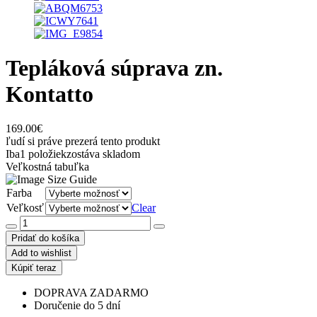
Tepláková súprava zn.
Kontatto
169.00
€
ľudí si práve prezerá tento produkt
Iba
1 položiek
zostáva skladom
Veľkostná tabuľka
Farba
Veľkosť
Clear
množstvo
Tepláková
Pridať do košíka
súprava
Add to wishlist
zn.
Kúpiť teraz
Kontatto
DOPRAVA ZADARMO
Doručenie do 5 dní