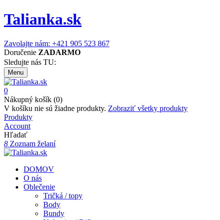
Talianka.sk
Zavolajte nám: +421 905 523 867
Doručenie
ZADARMO
Sledujte nás TU:
Menu
0
Nákupný košík (0)
V košíku nie sú žiadne produkty.
Zobraziť všetky produkty
Produkty
Account
Hľadať
8
Zoznam želaní
DOMOV
O nás
Oblečenie
Tričká / topy
Body
Bundy