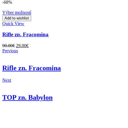
-68%
Výber možností
Add to wishlist
Quick View
Rifle zn. Fracomina
Original
Current
90.00
€
29.00
€
price
price
Previous
was:
is:
90.00€.
29.00€.
Rifle zn. Fracomina
Next
TOP zn. Babylon
Back to Shop
Čo hľadáte?