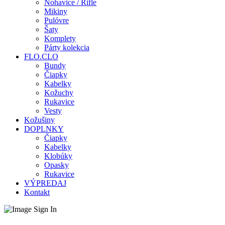
Nohavice / Rifle
Mikiny
Pulóvre
Šaty
Komplety
Párty kolekcia
FLO.CLO
Bundy
Čiapky
Kabelky
Kožuchy
Rukavice
Vesty
Kožušiny
DOPLNKY
Čiapky
Kabelky
Klobúky
Opasky
Rukavice
VÝPREDAJ
Kontakt