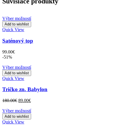
Súvisiace produkty
Výber možností
Add to wishlist
Quick View
Saténový top
99.00
€
-51%
Výber možností
Add to wishlist
Quick View
Tričko zn. Babylon
Original
Current
180.00
€
89.00
€
price
price
was:
is:
Výber možností
180.00€.
89.00€.
Add to wishlist
Quick View