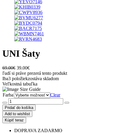
UNI Šaty
Original
Current
69.00
€
39.00
€
price
price
ľudí si práve prezerá tento produkt
was:
is:
Iba
3 položiek
zostáva skladom
69.00€.
39.00€.
Veľkostná tabuľka
Farba
Clear
množstvo
UNI
Pridať do košíka
Šaty
Add to wishlist
Kúpiť teraz
DOPRAVA ZADARMO