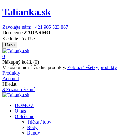
Talianka.sk
Zavolajte nám: +421 905 523 867
Doručenie
ZADARMO
Sledujte nás TU:
Menu
0
Nákupný košík (0)
V košíku nie sú žiadne produkty.
Zobraziť všetky produkty
Produkty
Account
Hľadať
8
Zoznam želaní
DOMOV
O nás
Oblečenie
Tričká / topy
Body
Bundy