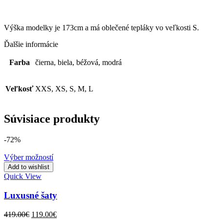
Výška modelky je 173cm a má oblečené tepláky vo veľkosti S.
Ďalšie informácie
Farba
čierna, biela, béžová, modrá
Veľkosť
XXS, XS, S, M, L
Súvisiace produkty
-72%
Výber možností
Add to wishlist
Quick View
Luxusné šaty
Original
Current
419.00
€
119.00
€