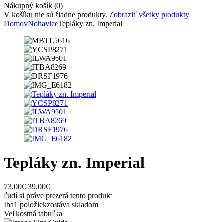
Nákupný košík (0)
V košíku nie sú žiadne produkty.
Zobraziť všetky produkty
Domov
Nohavice
Tepláky zn. Imperial
Tepláky zn. Imperial
Original
Current
73.00
€
39.00
€
price
price
ľudí si práve prezerá tento produkt
was:
is:
Iba
1 položiek
zostáva skladom
73.00€.
39.00€.
Veľkostná tabuľka