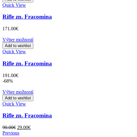
Quick View
Rifle zn. Fracomina
171.00
€
Výber možností
Add to wishlist
Quick View
Rifle zn. Fracomina
191.00
€
-68%
Výber možností
Add to wishlist
Quick View
Rifle zn. Fracomina
Original
Current
90.00
€
29.00
€
price
price
Previous