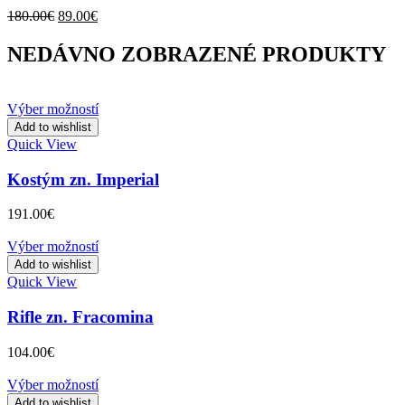
Original
Current
180.00
€
89.00
€
price
price
was:
is:
NEDÁVNO ZOBRAZENÉ PRODUKTY
180.00€.
89.00€.
Výber možností
Add to wishlist
Quick View
Kostým zn. Imperial
191.00
€
Výber možností
Add to wishlist
Quick View
Rifle zn. Fracomina
104.00
€
Výber možností
Add to wishlist