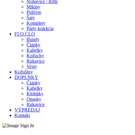
Nohavice / Rifle
Mikiny
Pulóvre
Šaty
Komplety
Párty kolekcia
FLO.CLO
Bundy
Čiapky
Kabelky
Kožuchy
Rukavice
Vesty
Kožušiny
DOPLNKY
Čiapky
Kabelky
Klobúky
Opasky
Rukavice
VÝPREDAJ
Kontakt