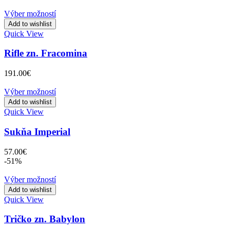
price
price
was:
is:
Výber možností
419.00€.
119.00€.
Add to wishlist
Quick View
Rifle zn. Fracomina
191.00
€
Výber možností
Add to wishlist
Quick View
Sukňa Imperial
57.00
€
-51%
Výber možností
Add to wishlist
Quick View
Tričko zn. Babylon