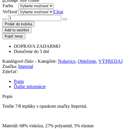
Farba
Veľkosť
Clear
množstvo
Tepláky
Pridať do košíka
zn.
Add to wishlist
Imperial
Kúpiť teraz
DOPRAVA ZADARMO
Doručenie do 5 dní
Katalógové číslo:
-
Kategórie:
Nohavice
,
Oblečenie
,
VÝPREDAJ
Značka:
Imperial
Zdieľať:
Popis
Ďalšie informácie
Popis
Tenšie 7/8 tepláky s opaskom značky Imperial.
Materiál: 68% viskóza, 27% polyamid, 5% elastan