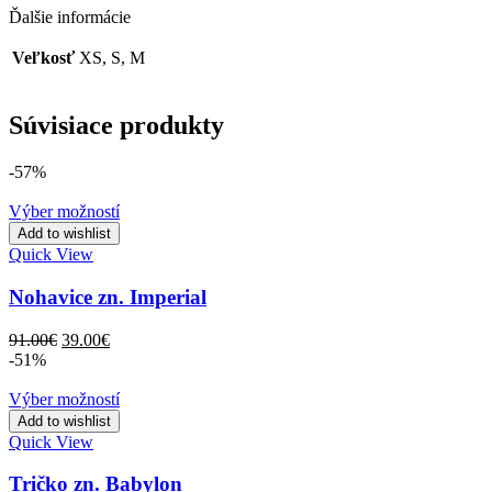
Ďalšie informácie
Veľkosť
XS, S, M
Súvisiace produkty
-57%
Výber možností
Add to wishlist
Quick View
Nohavice zn. Imperial
Original
Current
91.00
€
39.00
€
price
price
-51%
was:
is:
91.00€.
39.00€.
Výber možností
Add to wishlist
Quick View
Tričko zn. Babylon