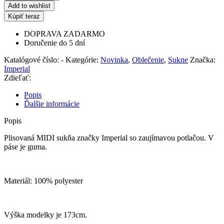
zn.
Add to wishlist
Imperial
Kúpiť teraz
DOPRAVA ZADARMO
Doručenie do 5 dní
Katalógové číslo:
-
Kategórie:
Novinka
,
Oblečenie
,
Sukne
Značka:
Imperial
Zdieľať:
Popis
Ďalšie informácie
Popis
Plisovaná MIDI sukňa značky Imperial so zaujímavou potlačou. V
páse je guma.
Materiál: 100% polyester
Výška modelky je 173cm.