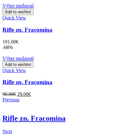
Výber možností
Add to wishlist
Quick View
Rifle zn. Fracomina
191.00
€
-68%
Výber možností
Add to wishlist
Quick View
Rifle zn. Fracomina
Original
Current
90.00
€
29.00
€
price
price
Previous
was:
is:
90.00€.
29.00€.
Rifle zn. Fracomina
Next