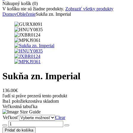
Nákupný košík (0)
V košíku nie sú žiadne produkty.
Zobraziť všetky produkty
Domov
Oblečenie
Sukňa zn. Imperial
Sukňa zn. Imperial
136.00
€
ľudí si práve prezerá tento produkt
Iba
1 položiek
zostáva skladom
Veľkostná tabuľka
Veľkosť
Clear
množstvo
Sukňa
Pridať do košíka