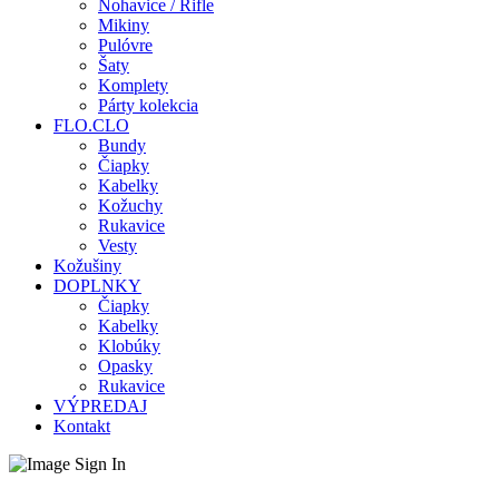
Nohavice / Rifle
Mikiny
Pulóvre
Šaty
Komplety
Párty kolekcia
FLO.CLO
Bundy
Čiapky
Kabelky
Kožuchy
Rukavice
Vesty
Kožušiny
DOPLNKY
Čiapky
Kabelky
Klobúky
Opasky
Rukavice
VÝPREDAJ
Kontakt