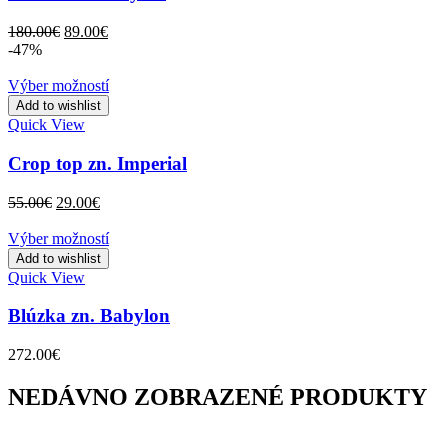
Original
Current
180.00
€
89.00
€
price
price
-47%
was:
is:
180.00€.
89.00€.
Výber možností
Add to wishlist
Quick View
Crop top zn. Imperial
Original
Current
55.00
€
29.00
€
price
price
was:
is:
Výber možností
55.00€.
29.00€.
Add to wishlist
Quick View
Blúzka zn. Babylon
272.00
€
NEDÁVNO ZOBRAZENÉ PRODUKTY