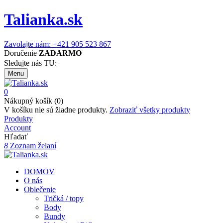
Talianka.sk
Zavolajte nám: +421 905 523 867
Doručenie
ZADARMO
Sledujte nás TU:
Menu
0
Nákupný košík (0)
V košíku nie sú žiadne produkty.
Zobraziť všetky produkty
Produkty
Account
Hľadať
8
Zoznam želaní
DOMOV
O nás
Oblečenie
Tričká / topy
Body
Bundy