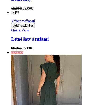
Original
Current
65.00
€
39.00
€
price
price
-34%
was:
is:
65.00€.
39.00€.
Výber možností
Add to wishlist
Quick View
Letné šaty s ružami
Original
Current
89.00
€
59.00
€
price
price
NOVINKA
was:
is:
89.00€.
59.00€.