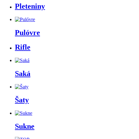
Pleteniny
Pulóvre
Rifle
Saká
Šaty
Sukne