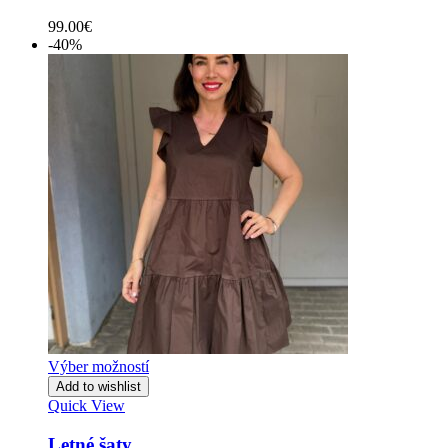
99.00
€
-40%
Výber možností
Add to wishlist
Quick View
Letné šaty