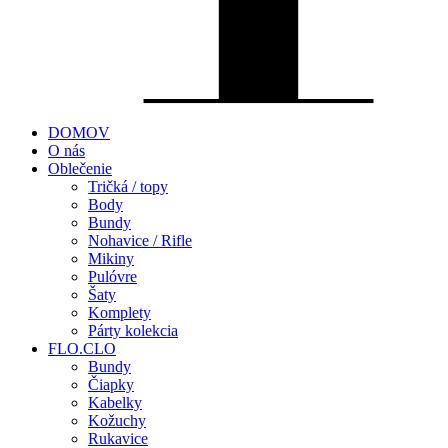
DOMOV
O nás
Oblečenie
Tričká / topy
Body
Bundy
Nohavice / Rifle
Mikiny
Pulóvre
Šaty
Komplety
Párty kolekcia
FLO.CLO
Bundy
Čiapky
Kabelky
Kožuchy
Rukavice