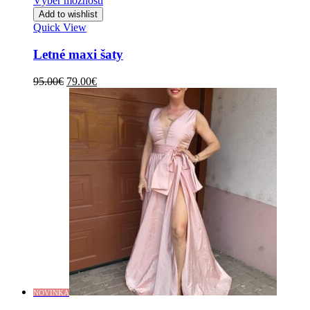
Výber možností
Add to wishlist
Quick View
Letné maxi šaty
Original
Current
95.00
€
79.00
€
price
price
was:
is:
95.00€.
79.00€.
NOVINKA