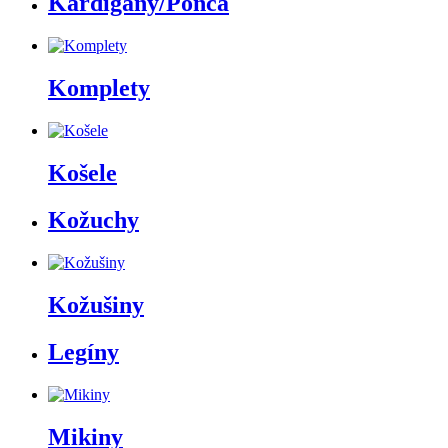
Kardigány/Pončá
Komplety
Košele
Kožuchy
Kožušiny
Legíny
Mikiny