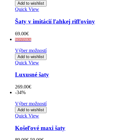
Add to wishlist
Quick View
Šaty v imitácií ľahkej rifľoviny
69.00
€
NOVINKA
Výber možností
Add to wishlist
Quick View
Luxusné šaty
269.00
€
-34%
Výber možností
Add to wishlist
Quick View
Košeľové maxi šaty
Original
Current
89.00
€
59.00
€