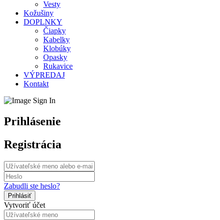
Vesty
Kožušiny
DOPLNKY
Čiapky
Kabelky
Klobúky
Opasky
Rukavice
VÝPREDAJ
Kontakt
Prihlásenie
Registrácia
Zabudli ste heslo?
Vytvoriť účet